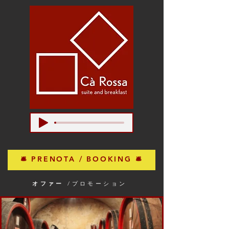
🛎 PRENOTA / BOOKING 🛎
オファー
/プロモーション