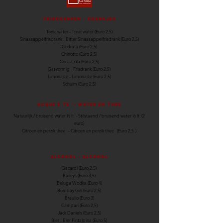
Frisdranken - Drankjes
Tonic water - Tonic water (Euro 2,5)
Sinaasappelfrisdrank - Bitter Sinaasappelfrisdrank (Euro 2,5)
Cedrata (Euro 2,5)
Chinotto (Euro 2,5)
Coca-Cola (Euro 2,5)
Gasvormig - Frisdrank (Euro 2,5)
Limonade - Limonade (Euro 2,5)
Schuim (Euro 2,5)
ACQUE E TE '- WATER EN THEE
Natuurlijk / bruisend water ½ lt. - Stilstaand / bruisend water ½ lt. (2
euro)
Citroen en perzik thee
- Citroen en perzik thee
(Euro 2,5
)
ALCOHOL - ALCOHOL
Bacardi (Euro 2,5)
Baileys (Euro 3,5)
Beluga Wodka (Euro 4)
Bombay Gin (Euro 2,5)
Braulio (Euro 3)
Campari (Euro 2,5)
Jack Daniels (Euro 2,5)
Bier - Bier Pintalpina (Euro 5)