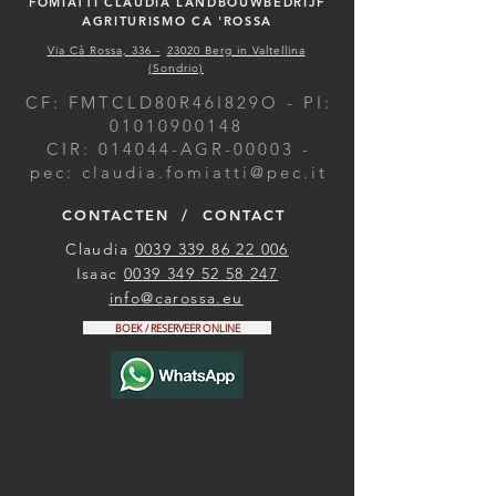
FOMIATTI CLAUDIA LANDBOUWBEDRIJF
AGRITURISMO CA 'ROSSA
Via Cà Rossa, 336 -
23020 Berg in Valtellina
(Sondrio)
CF: FMTCLD80R46I829O - PI:
01010900148
CIR: 014044-AGR-00003 -
pec:
claudia.fomiatti@pec.it
CONTACTEN / CONTACT
Claudia
0039 339 86 22 006
Isaac
0039 349 52 58 247
info@carossa.eu
BOEK / RESERVEER ONLINE