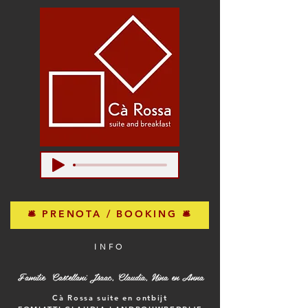
🛎 PRENOTA / BOOKING 🛎
INFO
Familie Castellani Jsaac, Claudia, Nina en Anna
Cà Rossa suite en ontbijt