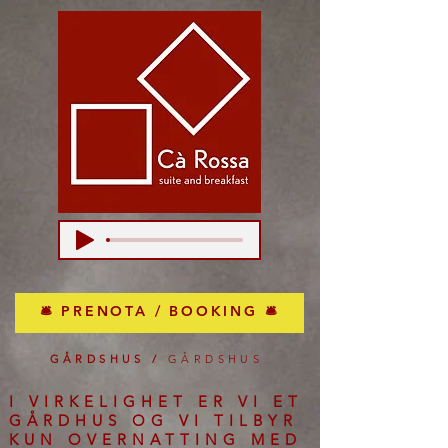
🛎 PRENOTA / BOOKING 🛎
GÅRDSHUS /
GÅRDSHUS
I VIRKELIGHET ER VI ET
GÅRDHUS OG VI TILBYR
KUN OVERNATTING MED