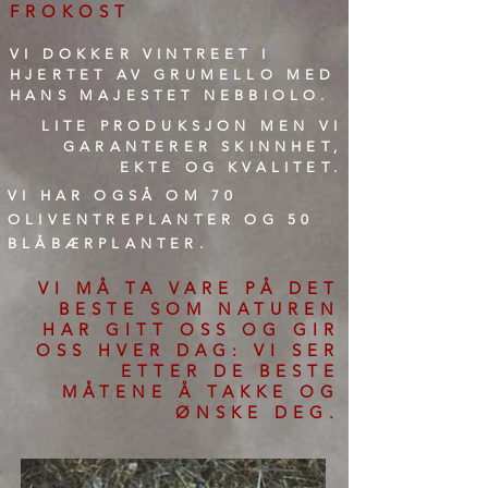
FROKOST
VI DOKKER VINTREET I
HJERTET AV GRUMELLO MED
HANS MAJESTET NEBBIOLO.
LITE PRODUKSJON MEN VI
GARANTERER SKINNHET,
EKTE OG KVALITET.
VI HAR OGSÅ OM 70
OLIVENTREPLANTER OG 50
BLÅBÆRPLANTER.
VI MÅ TA VARE PÅ DET
BESTE SOM NATUREN
HAR GITT OSS OG GIR
OSS HVER DAG: VI SER
ETTER DE BESTE
MÅTENE Å TAKKE OG
ØNSKE DEG.