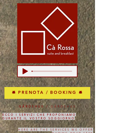
🛎 PRENOTA / BOOKING 🛎
GÅRDSHUS /
GÅRDSHUS
ECCO I SERVIZI CHE PROPONIAMO
DURANTE IL VOSTRO SOGGIORNO
HERE ARE THE SERVICES WE OFFER