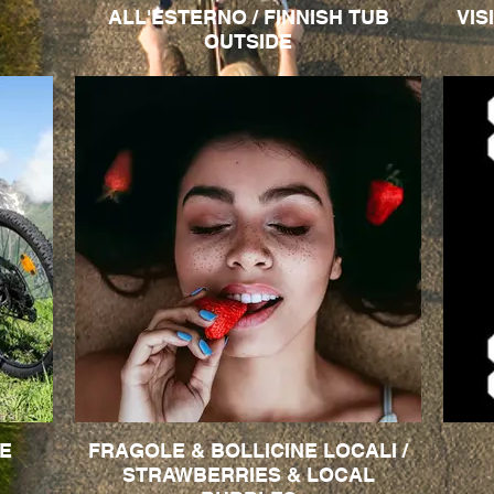
ALL'ESTERNO / FINNISH TUB
VIS
OUTSIDE
KE
FRAGOLE & BOLLICINE LOCALI /
STRAWBERRIES & LOCAL