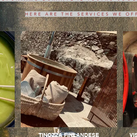
HERE ARE THE SERVICES WE OF
TINOZZA FINLANDESE
VI