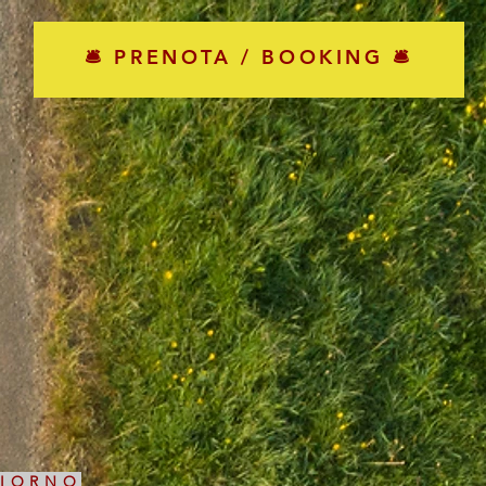
🛎 PRENOTA / BOOKING 🛎
GIORNO