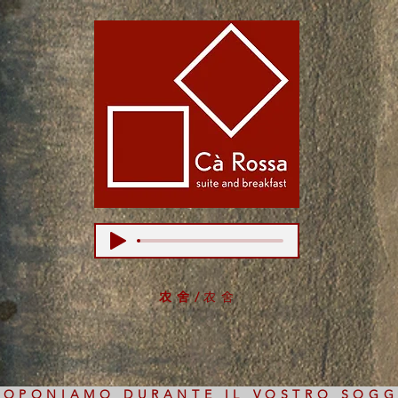
农舍/
农舍
PROPONIAMO DURANTE IL VOSTRO SOG