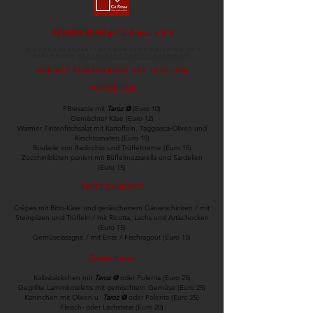
ABENDESSEN @ Cà Rossa
s & b
in Zusammenarbeit mit dem renommierten und
exklusiven
Restaurant Castel Grumello
nur mit Reservierung vor 13:00 Uhr
VORSPEISEN
FBresaola mit
Taroz @
(Euro 10)
Gemischter Käse (Euro 12)
Warmer Tintenfischsalat mit Kartoffeln, Taggiasca-Oliven und
Kirschtomaten (Euro 15)
Roulade von Radicchio und Trüffelcreme (Euro 15)
Zucchiniblüten paniert mit Büffelmozzarella und Sardellen
(Euro 15)
ERSTE GERICHTE
Crêpes mit Bitto-Käse und geräuchertem Gänseschinken / mit
Steinpilzen und Trüffeln / mit Ricotta, Lachs und Artischocken
(Euro 15)
Gemüselasagne / mit Ente / Fischragout (Euro 15)
Zweite Kurse
Kalbsbäckchen mit
Taroz @
oder Polenta (Euro 25)
Gegrillte Lammkoteletts mit gemischtem Gemüse (Euro 25)
Kaninchen mit Oliven u
Taroz @
oder Polenta (Euro 25)
Fleisch- oder Lachstatar (Euro 20)