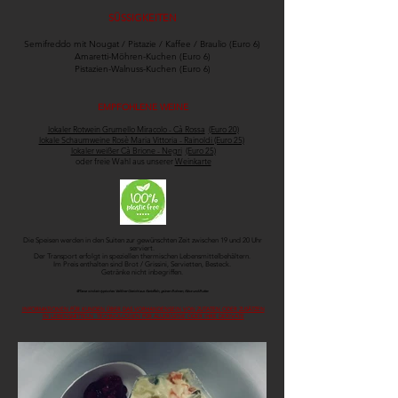
SÜSSIGKEITEN
Semifreddo mit Nougat / Pistazie / Kaffee / Braulio (Euro 6)
Amaretti-Möhren-Kuchen (Euro 6)
Pistazien-Walnuss-Kuchen (Euro 6)
EMPFOHLENE WEINE
lokaler Rotwein Grumello Miracolo - Cà Rossa
(Euro 20)
lokale Schaumweine Rosè Maria Vittoria - Rainoldi (Euro 25)
lokaler weißer Cà Brione - Negri
(Euro 25)
oder freie Wahl aus unserer
Weinkarte
Die Speisen werden in den Suiten zur gewünschten Zeit zwischen 19 und 20 Uhr
serviert.
Der Transport erfolgt in speziellen thermischen Lebensmittelbehältern.
Im Preis enthalten sind Brot / Grissini, Servietten, Besteck.
Getränke nicht inbegriffen.
@Taroz sind ein typisches Veltliner Gericht aus Kartoffeln, grünen Bohnen, Käse und Butter.
INFORMATIONEN FÜR KUNDEN ÜBER DAS VORHANDENSEIN VON ZUTATEN ODER ZUSÄTZEN
IN LEBENSMITTELN TECHNOLOGIEN FÜR ALLERGENE ODER IHRE DERIVATE